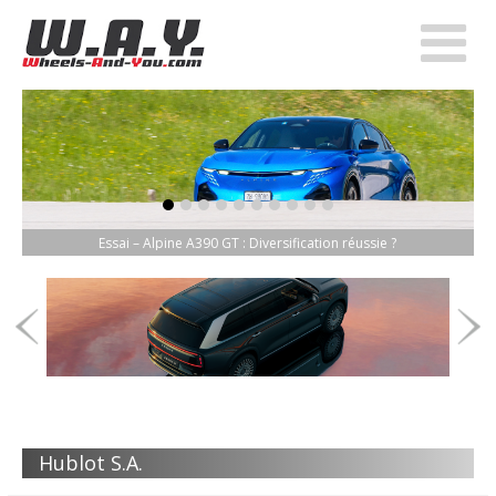
item-0
item-1
item-2
item-3
item-4
item-5
item-6
item-7
item-8
item-9
Essai – Alpine A390 GT : Diversification réussie ?
Hublot S.A.