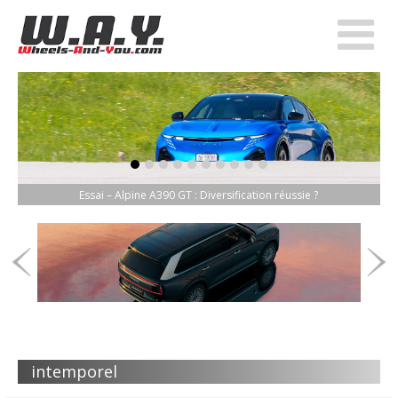
item-0
item-1
item-2
item-3
item-4
item-5
item-6
item-7
item-8
item-9
Essai – Alpine A390 GT : Diversification réussie ?
intemporel