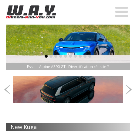
item-0
item-1
item-2
item-3
item-4
item-5
item-6
item-7
item-8
item-9
Essai – Alpine A390 GT : Diversification réussie ?
New Kuga