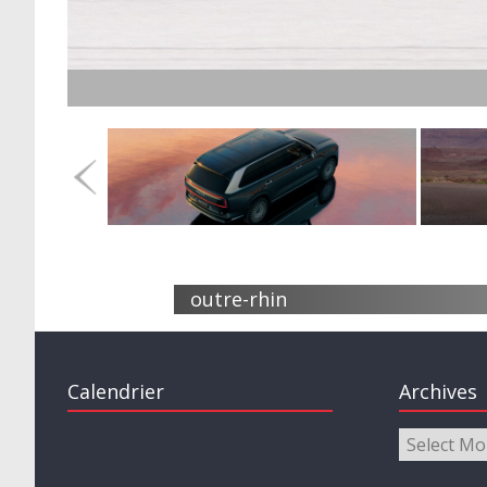
Ess
outre-rhin
Calendrier
Archives