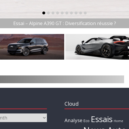
item-0
item-1
item-2
item-3
item-4
item-5
item-6
item-7
item-8
item-9
ai – Alpine A390 GT : Diversification réussie ?
Cloud
Essais
Analyse
Eco
Home