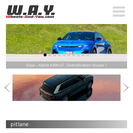
item-0
item-1
item-2
item-3
item-4
item-5
item-6
item-7
item-8
item-9
Essai – Alpine A390 GT : Diversification réussie ?
pitlane