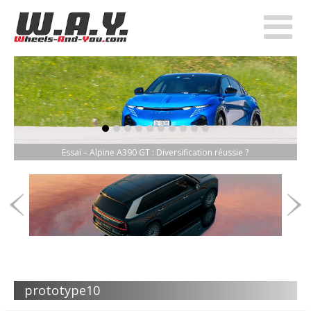
item-0
item-1
item-2
item-3
item-4
item-5
item-6
item-7
item-8
item-9
Essai – Alpine A390 GT : Diversification réussie ?
prototype10