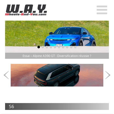
item-0
item-1
item-2
item-3
item-4
item-5
item-6
item-7
item-8
item-9
Essai – Alpine A390 GT : Diversification réussie ?
S6