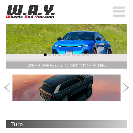
item-0
item-1
item-2
item-3
item-4
item-5
item-6
item-7
item-8
item-9
Essai – Alpine A390 GT : Diversification réussie ?
Turo