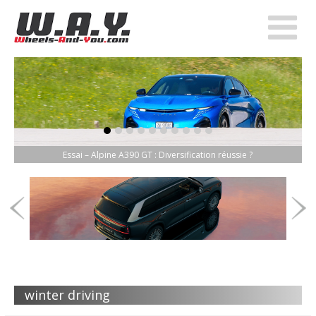
item-0
item-1
item-2
item-3
item-4
item-5
item-6
item-7
item-8
item-9
Essai – Alpine A390 GT : Diversification réussie ?
winter driving