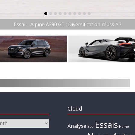
item-0
item-1
item-2
item-3
item-4
item-5
item-6
item-7
item-8
item-9
Essai – Alpine A390 GT : Diversification réussie ?
Cloud
Essais
Analyse
Eco
Home