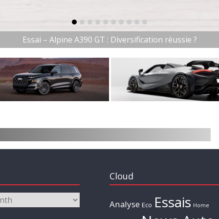
item-0
item-1
item-2
item-3
item-4
item-5
item-6
item-7
item-8
item-9
Essai – Alpine A390 GT : Diversification réussie ?
Cloud
Essais
Analyse
Eco
Home