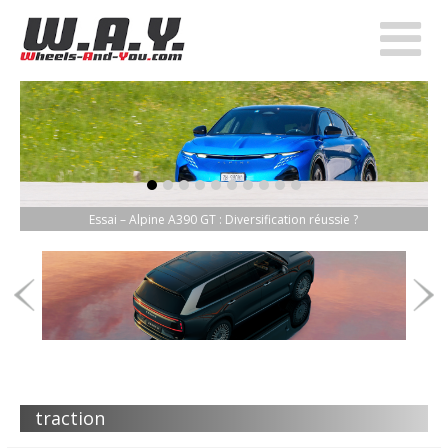
item-0
item-1
item-2
item-3
item-4
item-5
item-6
item-7
item-8
item-9
Essai – Alpine A390 GT : Diversification réussie ?
traction